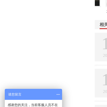
2023圣诞新年美陈《召焕
东阳银泰灯光设计
202
新生》
相
2
2
请您留言
感谢您的关注，当前客服人员不在