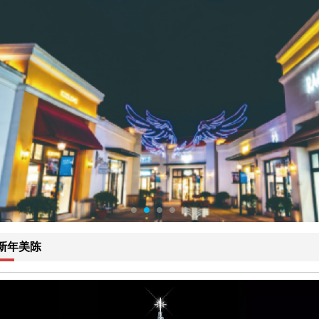
1
2
3
4
5
新年美陈