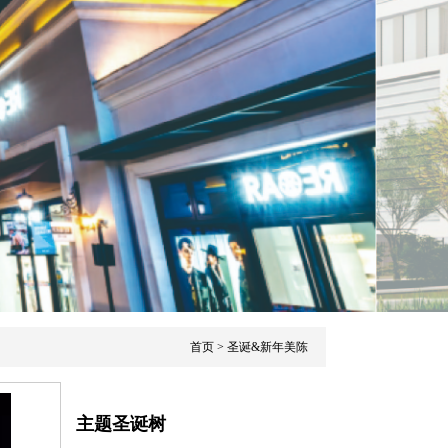
首页
> 圣诞&新年美陈
主题圣诞树