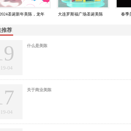
4圣诞新年美陈，龙年
大连罗斯福广场圣诞美陈
春季美陈--
美陈
关推荐
19
什么是美陈
019-04
17
关于商业美陈
019-04