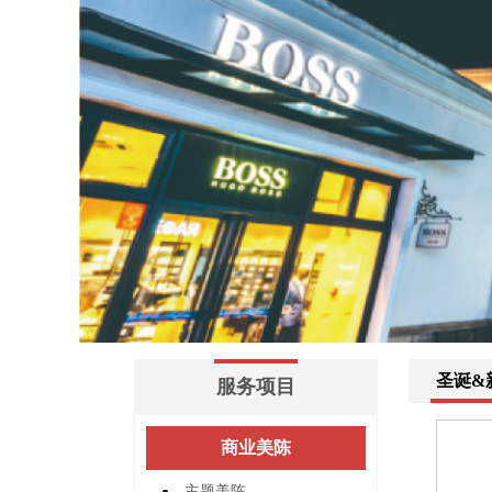
圣诞&
服务项目
商业美陈
主题美陈